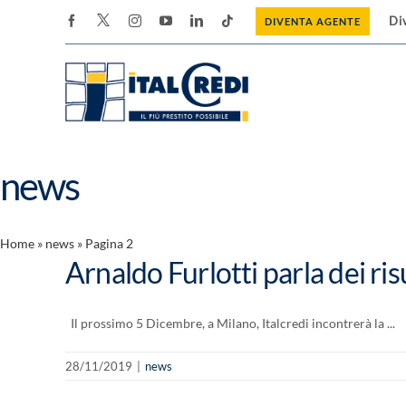
Salta
Di
DIVENTA AGENTE
al
contenuto
news
CHI È ITAL
Home
»
news
»
Pagina 2
Specializzati in Cessione del 
Arnaldo Furlotti parla dei ris
Pensionati, facciamo parte de
Ravenna, che detiene il 70% de
Il prossimo 5 Dicembre, a Milano, Italcredi incontrerà la ...
28/11/2019
|
news