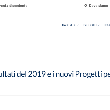
Dove siamo
venta dipendente
ITALCREDI
PRODOTTI
EDU
CHI SIAMO
CREDI
DICONO DI NOI
Quinto e Prestiti a Dipendenti e
ultati del 2019 e i nuovi Progetti pe
AGENZIE
l Gruppo Bancario La Cassa di
l capitale.