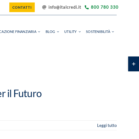
info@italcredi.it
800 780 330
CONTATTI
CAZIONE FINANZIARIA
BLOG
UTILITY
SOSTENIBILITÀ
Toggl
LA NOSTRA STORIA
area
barra
FILIALI
scorr
r il Futuro
Leggi tutto