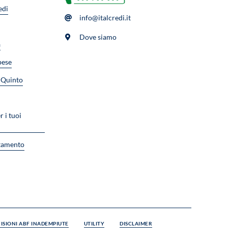
edi
info@italcredi.it
Dove siamo
a
pese
l Quinto
r i tuoi
tamento
ISIONI ABF INADEMPIUTE
UTILITY
DISCLAIMER