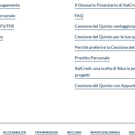
 pagamento
Il Glossario Finanziario di ItalCr
ersonale
FAQ
TFS/TFR
Cessione del Quinto vantaggios
ey
Cessione del Quinto per le tue s
Perchè preferire la Cessione de
Prestito Personale
ItalCredi, una scelta di fiducia pe
progetti
Cessione del Quinto con Appun
ACCESSIBILITÀ
TRASPARENZA
RECLAMI
WHISTLEBLOWING
DEC