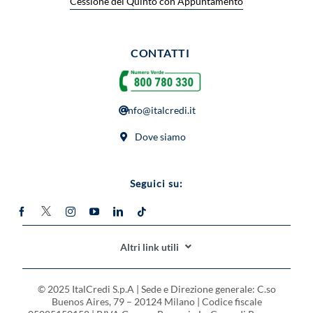
Cessione del Quinto con Appuntamento
CONTATTI
info@italcredi.it
Dove siamo
Seguici su:
Altri link utili
CODICE ETICO
© 2025 ItalCredi S.p.A | Sede e Direzione generale: C.so
MODELLO ORGANIZZATIVO
Buenos Aires, 79 – 20124 Milano | Codice fiscale