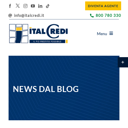
Salta
DIVENTA AGENTE
al
contenuto
info@italcredi.it
800 780 330
Menu
ITALCREDI
Toggl
PRODOTTI
area
barra
EDUCAZIONE FINANZIARIA
scorr
BLOG
NEWS DAL BLOG
UTILITY
SOSTENIBILITÀ
DOVE SIAMO