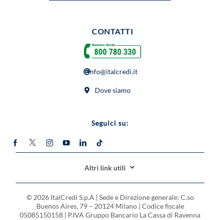
CONTATTI
info@italcredi.it
Dove siamo
Seguici su:
Altri link utili
CODICE ETICO
© 2026 ItalCredi S.p.A | Sede e Direzione generale: C.so
MODELLO ORGANIZZATIVO
Buenos Aires, 79 – 20124 Milano | Codice fiscale
05085150158 | P.IVA Gruppo Bancario La Cassa di Ravenna
SOSTENIBILITÀ