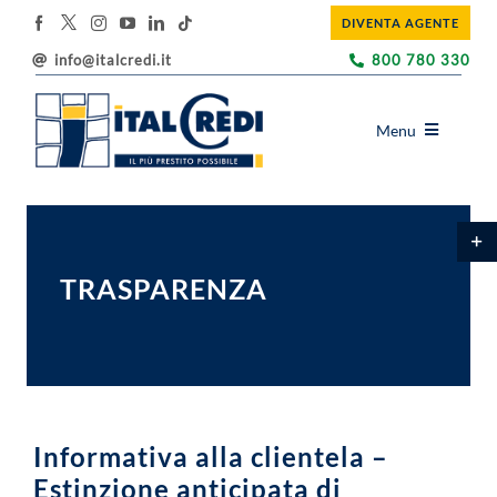
Salta
DIVENTA AGENTE
al
contenuto
info@italcredi.it
800 780 330
Menu
ITALCREDI
Toggl
PRODOTTI
area
barra
TRASPARENZA
EDUCAZIONE FINANZIARIA
scorr
BLOG
UTILITY
SOSTENIBILITÀ
Informativa alla clientela –
DOVE SIAMO
Estinzione anticipata di