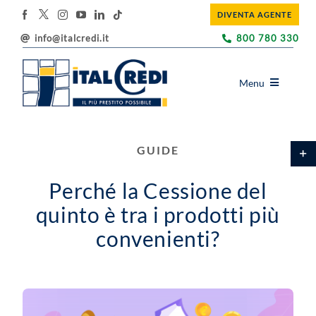
Salta
DIVENTA AGENTE
al
contenuto
info@italcredi.it
800 780 330
Menu
ITALCREDI
Toggl
GUIDE
PRODOTTI
area
barra
EDUCAZIONE FINANZIARIA
Perché la Cessione del
scorr
quinto è tra i prodotti più
BLOG
convenienti?
UTILITY
SOSTENIBILITÀ
DOVE SIAMO