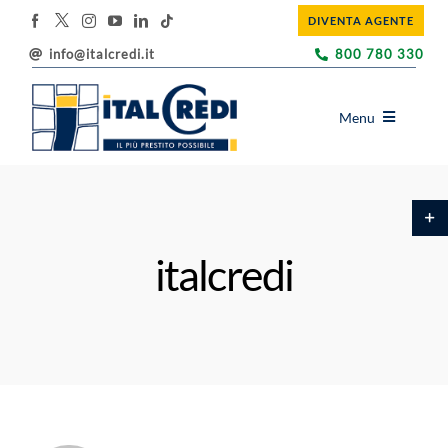
Salta
DIVENTA AGENTE
al
contenuto
info@italcredi.it
800 780 330
Menu
ITALCREDI
Toggl
PRODOTTI
area
barra
EDUCAZIONE FINANZIARIA
italcredi
scorr
BLOG
UTILITY
SOSTENIBILITÀ
DOVE SIAMO