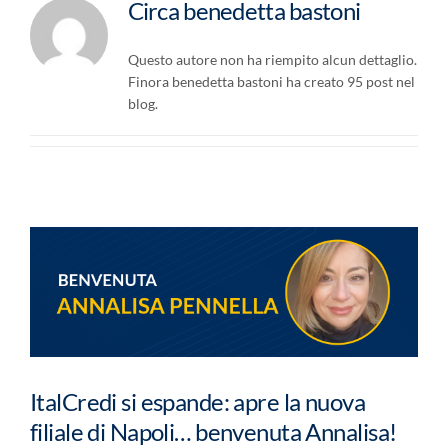
Circa
benedetta bastoni
LAVORA CON NOI
Questo autore non ha riempito alcun dettaglio.
CONTATTI
Finora benedetta bastoni ha creato 95 post nel
blog.
ItalCredi si espande: apre la nuova
filiale di Napoli… benvenuta Annalisa!